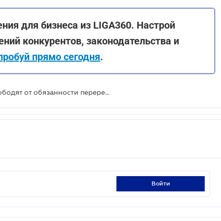
ения для бизнеса из LIGA360. Настрой
ний конкурентов, законодательства и
пробуй прямо сегодня
.
Торговцев б/у автомобилями освободят от обязанности перерегистрировать авто на себя - проект
войти