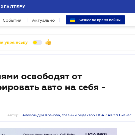
УХГАЛТЕРУ
События
Актуально
Бизнес во время войны
а українську
лями освободят от
ировать авто на себя -
Автор:
Александра Кознова, главный редактор LIGA ZAKON Бизнес