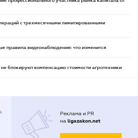
ие профессионального участника рынка капитала от
 операций с трехмесячными лимитированными
ые правила видеонаблюдения: что изменится
 не блокируют компенсацию стоимости агротехники
й
Реклама и PR
ligazakon.net
на