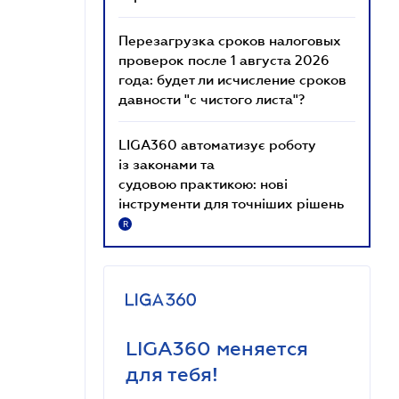
Перезагрузка сроков налоговых
проверок после 1 августа 2026
года: будет ли исчисление сроков
давности "с чистого листа"?
LIGA360 автоматизує роботу
із законами та
судовою практикою: нові
інструменти для точніших рішень
R
LIGA360 меняется
для тебя!