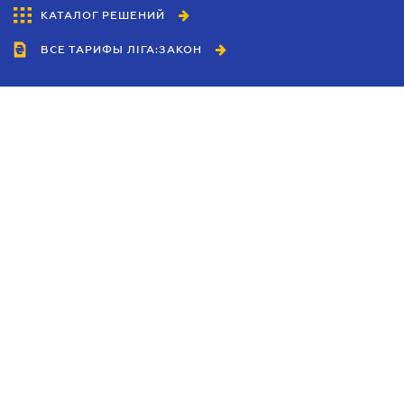
КАТАЛОГ РЕШЕНИЙ
ВСЕ ТАРИФЫ ЛІГА:ЗАКОН
Сотрудничество
Агенты
Дилеры
Политика
конфиденциальности
Условия использования
сайта
Реклама
Блог
Новости компании
Руководства
Каталоги компаний