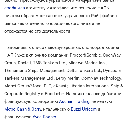
Важно! Пресс-служба украинского Райффайзен Банка
сообщила
агентству Интерфакс, что решение НАПК
никоим образом не касается украинского Райффайзен
Банка как отдельного юридического лица и не
отражается на его деятельности.
Напомним, в список международных спонсоров войны
НАПК уже включило компании Procter&Gamble, OpenWay
Group, Danieli, TMS Tankers Ltd., Minerva Marine Inc.,
Thenamaris Ships Management, Delta Tankers Ltd., Dynacom
Tankers Management Ltd., Leroy Merlin, ComNav Technology,
Mondi Group/Mondi PLC, eKassir, Liberian International Ship &
Corporate Registry и Bonduelle. На днях сюда же добавили
французскую корпорацию
Auchan Holding
, немецкую
Metro Cash & Carry
, итальянскую
Buzzi Unicem
и
французскую
Yves Rocher
.