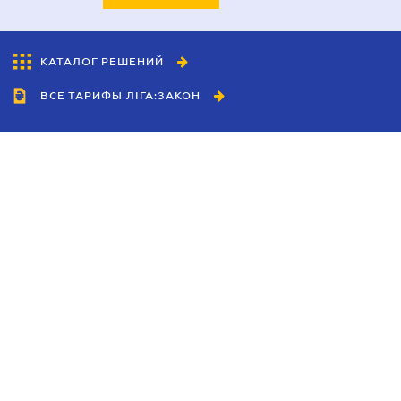
КАТАЛОГ РЕШЕНИЙ
ВСЕ ТАРИФЫ ЛІГА:ЗАКОН
Сотрудничество
Агенты
Дилеры
Политика
конфиденциальности
Условия использования
сайта
Реклама
Блог
Новости компании