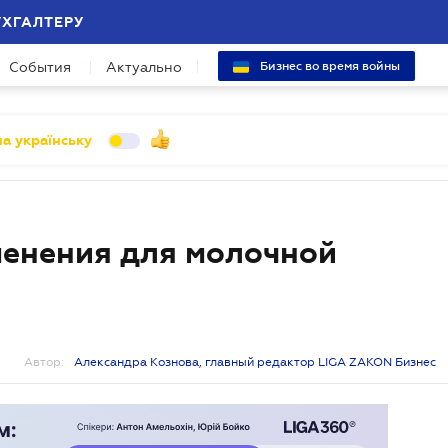
УХГАЛТЕРУ
События
Актуально
Бизнес во время войны
а українську
менения для молочной
Автор:
Александра Кознова, главный редактор LIGA ZAKON Бизнес