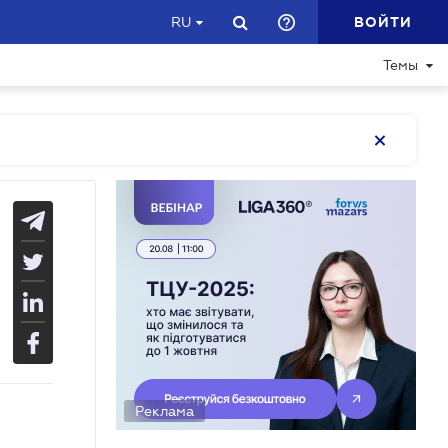
ВОЙТИ
RU
Темы
Реклама