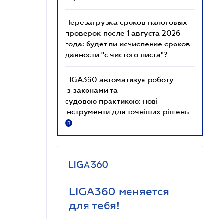
Перезагрузка сроков налоговых
проверок после 1 августа 2026
года: будет ли исчисление сроков
давности "с чистого листа"?
LIGA360 автоматизує роботу
із законами та
судовою практикою: нові
інструменти для точніших рішень
R
LIGA360 меняется
для тебя!