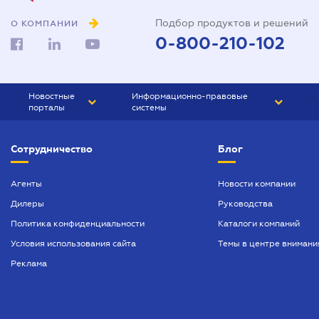
Подбор продуктов и решений
О КОМПАНИИ
0-800-210-102
Новостные
Информационно-правовые
порталы
системы
ЮРЛИГА
Право Украины
Сотрудничество
Блог
БИЗНЕС
ГРАНД
БУХГАЛТЕР.ua
ПРАЙМ
Агенты
Новости компании
Дилеры
Руководства
БУХГАЛТЕР ПРОФ
Политика конфиденциальности
Каталоги компаний
ЮРИСТ ПРОФ
Условия использования сайта
Темы в центре внимани
ЮРИСТ
Реклама
ПІДПРИЄМЕЦЬ