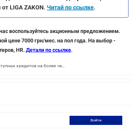
й от LIGA ZAKON.
Читай по ссылке
.
ейчас воспользуйтесь акционным предложением.
й цене 7000 грн/мес. на пол года. На выбор -
теров, HR.
Детали по ссылке
.
С начала года бизнес получил доступных кредитов на более чем 20 млрд грн
войти