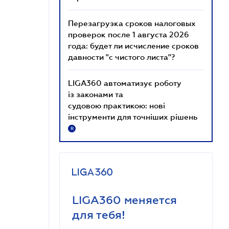
Перезагрузка сроков налоговых
проверок после 1 августа 2026
года: будет ли исчисление сроков
давности "с чистого листа"?
LIGA360 автоматизує роботу
із законами та
судовою практикою: нові
інструменти для точніших рішень
R
LIGA360 меняется
для тебя!