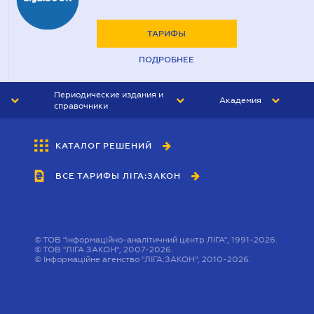
ТАРИФЫ
ПОДРОБНЕЕ
Периодические издания и
Академия
справочники
ЮРИСТ&ЗАКОН
АКАДЕМИЯ ЛІГА:ЗАКОН
КАТАЛОГ РЕШЕНИЙ
БУХГАЛТЕР&ЗАКОН
ВСЕ ТАРИФЫ ЛІГА:ЗАКОН
ВЕСТНИК МСФО
ИНТЕРБУХ
ЛИЧНЫЙ ЭКСПЕРТ
©
ТОВ "інформаційно-аналітичний центр ЛІГА", 1991-2026.
©
ТОВ "ЛІГА ЗАКОН", 2007-2026.
©
Інформаційне агенство "ЛІГА:ЗАКОН", 2010-2026.