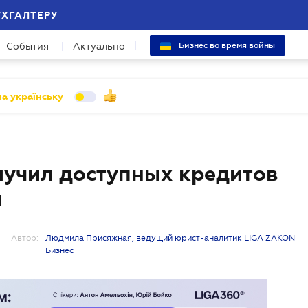
УХГАЛТЕРУ
События
Актуально
Бизнес во время войны
а українську
олучил доступных кредитов
н
Автор:
Людмила Присяжная, ведущий юрист-аналитик LIGA ZAKON
Бизнес