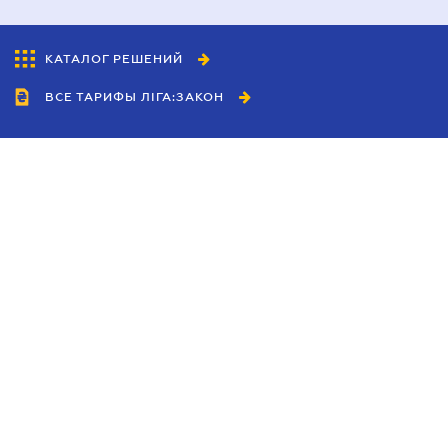
КАТАЛОГ РЕШЕНИЙ
ВСЕ ТАРИФЫ ЛІГА:ЗАКОН
Сотрудничество
Агенты
Дилеры
Политика
конфиденциальности
Условия использования
сайта
Реклама
Блог
Новости компании
Руководства