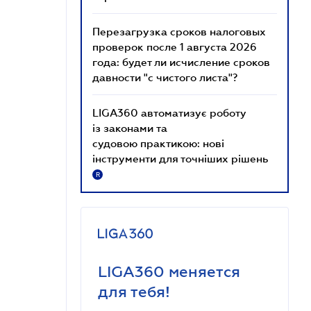
Перезагрузка сроков налоговых
проверок после 1 августа 2026
года: будет ли исчисление сроков
давности "с чистого листа"?
LIGA360 автоматизує роботу
із законами та
судовою практикою: нові
інструменти для точніших рішень
R
LIGA360 меняется
для тебя!