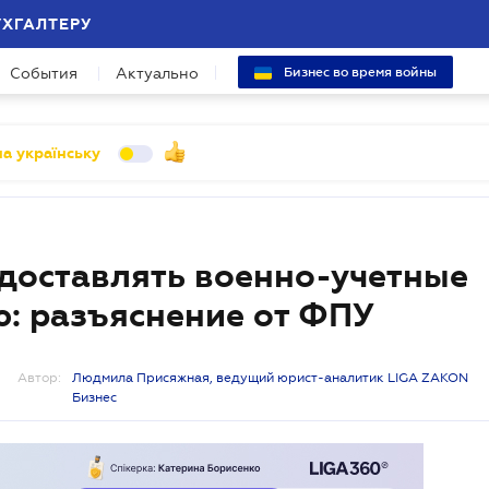
УХГАЛТЕРУ
События
Актуально
Бизнес во время войны
а українську
доставлять военно-учетные
: разъяснение от ФПУ
Автор:
Людмила Присяжная, ведущий юрист-аналитик LIGA ZAKON
Бизнес