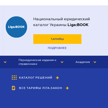
Национальный юридический
Liga:BOOK
каталог Украины
ТАРИФЫ
ПОДРОБНЕЕ
Периодические издания и
Академия
справочники
ЮРИСТ&ЗАКОН
АКАДЕМИЯ ЛІГА:ЗАКОН
КАТАЛОГ РЕШЕНИЙ
БУХГАЛТЕР&ЗАКОН
ВСЕ ТАРИФЫ ЛІГА:ЗАКОН
ВЕСТНИК МСФО
ИНТЕРБУХ
ЛИЧНЫЙ ЭКСПЕРТ