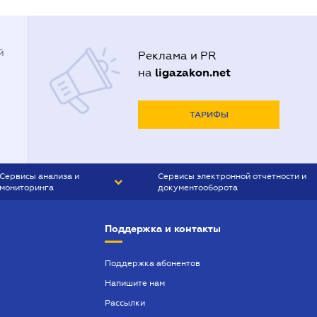
й
Реклама и PR
ligazakon.net
на
ТАРИФЫ
Сервисы анализа и
Сервисы электронной отчетности и
мониторинга
документооборота
CONTR AGENT
Liga:REPORT
Поддержка и контакты
SMS-МАЯК
VERDICTUM
Поддержка абонентов
Напишите нам
SEMANTRUM
Рассылки
SMS-МАЯК ИПОТЕКА