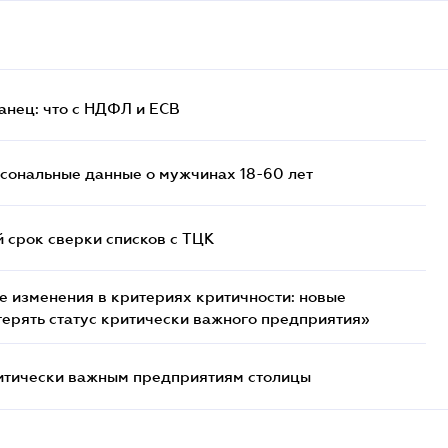
анец: что с НДФЛ и ЕСВ
сональные данные о мужчинах 18-60 лет
й срок сверки списков c ТЦК
 изменения в критериях критичности: новые
терять статус критически важного предприятия»
итически важным предприятиям столицы