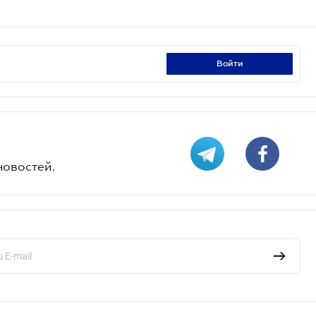
войти
новостей.