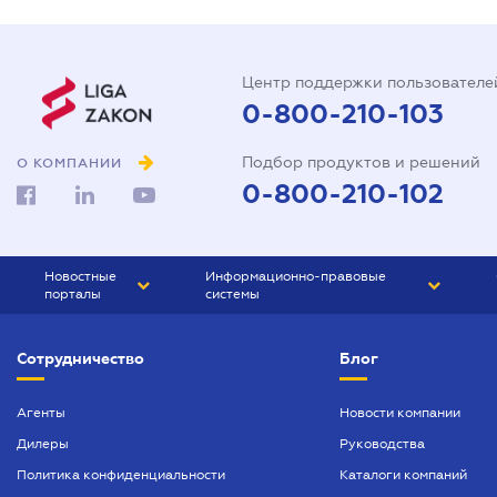
Центр поддержки пользователе
0-800-210-103
Подбор продуктов и решений
О КОМПАНИИ
0-800-210-102
Новостные
Информационно-правовые
порталы
системы
ЮРЛИГА
Право Украины
Сотрудничество
Блог
БИЗНЕС
ГРАНД
БУХГАЛТЕР.ua
ПРАЙМ
Агенты
Новости компании
Дилеры
Руководства
БУХГАЛТЕР ПРОФ
Политика конфиденциальности
Каталоги компаний
ЮРИСТ ПРОФ