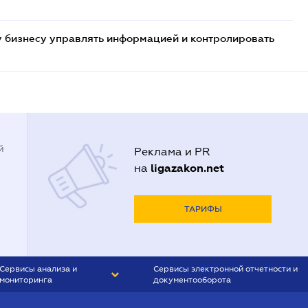
 бизнесу управлять информацией и контролировать
й
Реклама и PR
ligazakon.net
на
ТАРИФЫ
Сервисы анализа и
Сервисы электронной отчетности и
мониторинга
документооборота
CONTR AGENT
Liga:REPORT