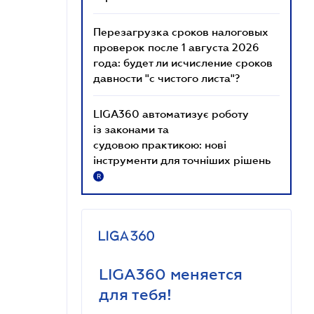
Перезагрузка сроков налоговых
проверок после 1 августа 2026
года: будет ли исчисление сроков
давности "с чистого листа"?
LIGA360 автоматизує роботу
із законами та
судовою практикою: нові
інструменти для точніших рішень
R
LIGA360 меняется
для тебя!