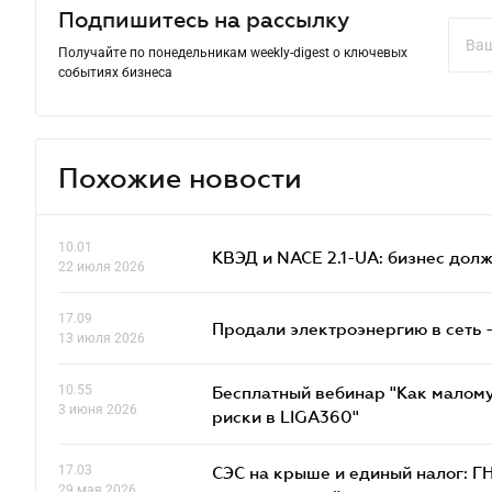
Подпишитесь на рассылку
Получайте по понедельникам weekly-digest о ключевых
событиях бизнеса
Похожие новости
10.01
КВЭД и NACE 2.1-UA: бизнес дол
22 июля 2026
17.09
Продали электроэнергию в сеть 
13 июля 2026
10.55
Бесплатный вебинар "Как малому
3 июня 2026
риски в LIGA360"
17.03
СЭС на крыше и единый налог: Г
29 мая 2026