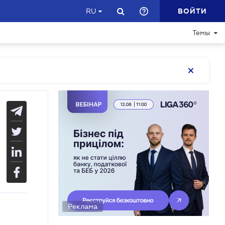
ВОЙТИ
RU
Темы
Реклама