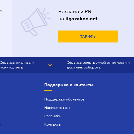
й
Реклама и PR
ligazakon.net
на
ТАРИФЫ
Сервисы анализа и
Сервисы электронной отчетности и
мониторинга
документооборота
CONTR AGENT
Liga:REPORT
Поддержка и контакты
SMS-МАЯК
VERDICTUM
Поддержка абонентов
Напишите нам
SEMANTRUM
Рассылки
SMS-МАЯК ИПОТЕКА
я
Контакты