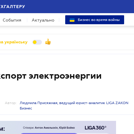
УХГАЛТЕРУ
События
Актуально
Бизнес во время войны
а українську
кспорт электроэнергии
Автор:
Людмила Присяжная, ведущий юрист-аналитик LIGA ZAKON
Бизнес