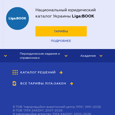
Национальный юридический
Liga:BOOK
каталог Украины
ТАРИФЫ
ПОДРОБНЕЕ
Периодические издания и
Академия
справочники
ЮРИСТ&ЗАКОН
АКАДЕМИЯ ЛІГА:ЗАКОН
КАТАЛОГ РЕШЕНИЙ
БУХГАЛТЕР&ЗАКОН
ВСЕ ТАРИФЫ ЛІГА:ЗАКОН
ВЕСТНИК МСФО
ИНТЕРБУХ
ЛИЧНЫЙ ЭКСПЕРТ
©
ТОВ "інформаційно-аналітичний центр ЛІГА", 1991-2026.
©
ТОВ "ЛІГА ЗАКОН", 2007-2026.
©
Інформаційне агенство "ЛІГА:ЗАКОН", 2010-2026.