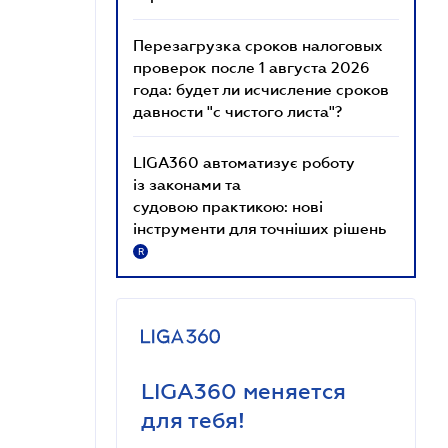
Перезагрузка сроков налоговых
проверок после 1 августа 2026
года: будет ли исчисление сроков
давности "с чистого листа"?
LIGA360 автоматизує роботу
із законами та
судовою практикою: нові
інструменти для точніших рішень
R
LIGA360 меняется
для тебя!