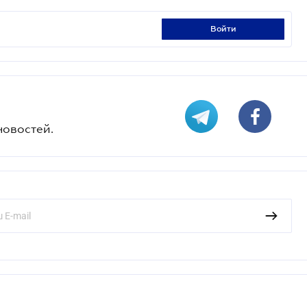
войти
новостей.