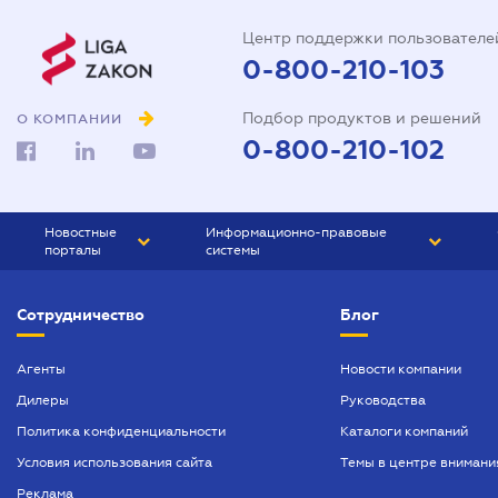
Центр поддержки пользователе
0-800-210-103
Подбор продуктов и решений
О КОМПАНИИ
0-800-210-102
Новостные
Информационно-правовые
порталы
системы
ЮРЛИГА
Право Украины
Сотрудничество
Блог
БИЗНЕС
ГРАНД
БУХГАЛТЕР.ua
ПРАЙМ
Агенты
Новости компании
Дилеры
Руководства
БУХГАЛТЕР ПРОФ
Политика конфиденциальности
Каталоги компаний
ЮРИСТ ПРОФ
Условия использования сайта
Темы в центре внимани
ЮРИСТ
Реклама