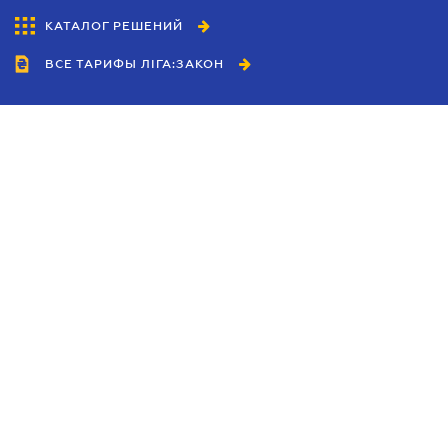
КАТАЛОГ РЕШЕНИЙ
ВСЕ ТАРИФЫ ЛІГА:ЗАКОН
Сотрудничество
Агенты
Дилеры
Политика
конфиденциальности
Условия использования
сайта
Реклама
Блог
Новости компании
Руководства
Каталоги компаний