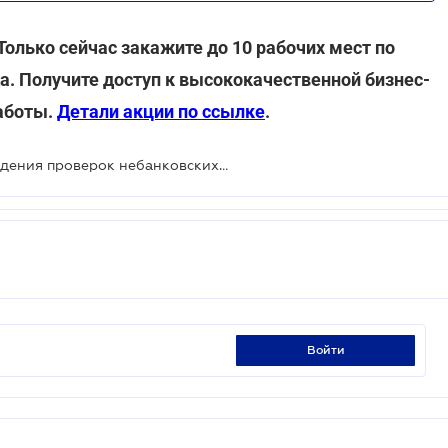
Только сейчас закажите до 10 рабочих мест по
да. Получите доступ к высококачественной бизнес-
аботы.
Детали акции по ссылке
.
Нацбанк утвердил порядок проведения проверок небанковских предоставителей платежных услуг и предоставителей ограниченных платежных услуг
войти