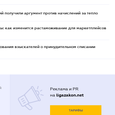
 получили аргумент против начислений за тепло
цы: как изменится растаможивание для маркетплейсов
бования взыскателей о принудительном списании
й
Реклама и PR
ligazakon.net
на
ТАРИФЫ