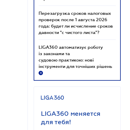
Перезагрузка сроков налоговых
проверок после 1 августа 2026
года: будет ли исчисление сроков
давности "с чистого листа"?
LIGA360 автоматизує роботу
із законами та
судовою практикою: нові
інструменти для точніших рішень
R
LIGA360 меняется
для тебя!