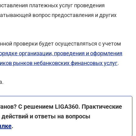
оставления платежных услуг проведения
ватывающей вопрос предоставления и других
нной проверки будет осуществляться с учетом
орядке организации, проведения и оформления
иков рынков небанковских финансовых услуг
.
а.
ганов? С решением LIGA360. Практические
действий и ответы на вопросы
ылке
.