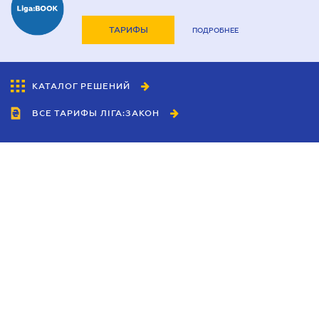
ТАРИФЫ
ПОДРОБНЕЕ
КАТАЛОГ РЕШЕНИЙ
ВСЕ ТАРИФЫ ЛІГА:ЗАКОН
Сотрудничество
Агенты
Дилеры
Политика
конфиденциальности
Условия использования
сайта
Реклама
Блог