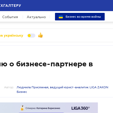
УХГАЛТЕРУ
События
Актуально
Бизнес во время войны
а українську
ю о бизнесе-партнере в
Автор:
Людмила Присяжная, ведущий юрист-аналитик LIGA ZAKON
Бизнес