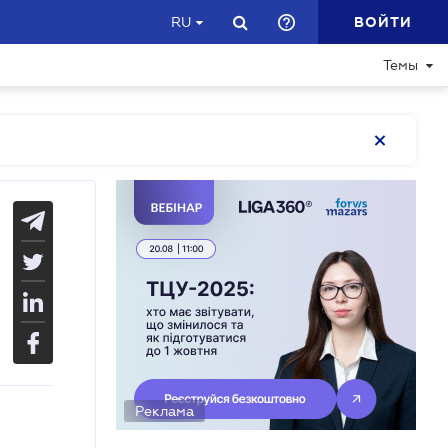
ВОЙТИ
RU
Темы
Реклама