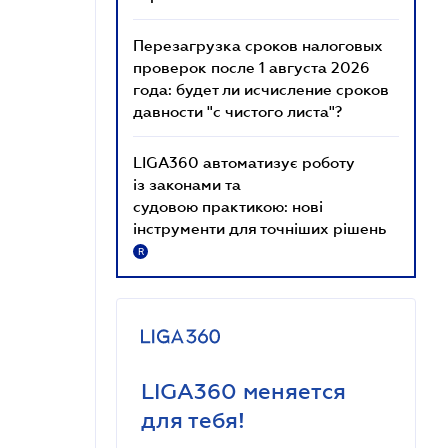
Перезагрузка сроков налоговых
проверок после 1 августа 2026
года: будет ли исчисление сроков
давности "с чистого листа"?
LIGA360 автоматизує роботу
із законами та
судовою практикою: нові
інструменти для точніших рішень
R
LIGA360 меняется
для тебя!