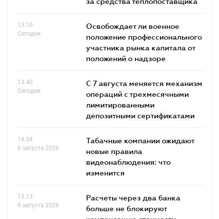
за средства теплопоставщика
15.10
Освобождает ли военное
Сегодня
положение профессионального
участника рынка капитала от
положений о надзоре
13.40
С 7 августа меняется механизм
Сегодня
операций с трехмесячными
лимитированными
депозитными сертификатами
14.04
Табачные компании ожидают
6 августа 2026
новые правила
видеонаблюдения: что
изменится
13.13
Расчеты через два банка
6 августа 2026
больше не блокируют
компенсацию стоимости