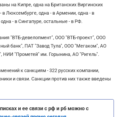
ваны на Кипре, одна на Британских Виргинских
 - в Люксембурге, одна - в Армении, одна - в
 одна - в Сингапуре, остальные - в РФ.
ния "ВТБ-девелопмент", ООО "ВТБ-проект", ООО
чный банк", ПАТ "Завод Тула", ООО "Мегаком", АО
, НИИ "Прометей" им. Горынина, АО "Ригель".
зменений к санкциям - 322 русских компании,
ики и связи. Санкции против них также введены
исках и ее связи с рф и рб можно с
знес-связей прямо сегодня
.