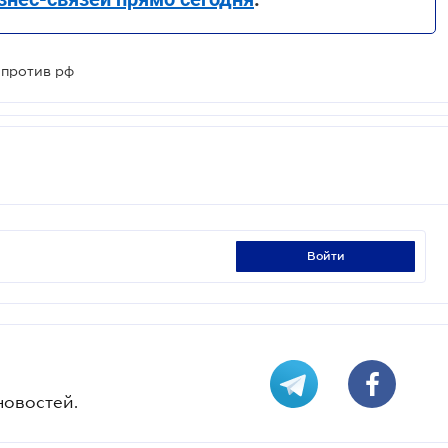
 против рф
войти
новостей.