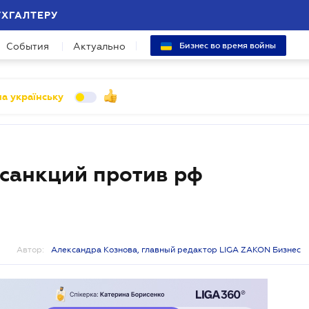
УХГАЛТЕРУ
События
Актуально
Бизнес во время войны
а українську
 санкций против рф
Автор:
Александра Кознова, главный редактор LIGA ZAKON Бизнес