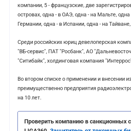
компании, 5 - французские, две зарегистриро
островах, одна - в ОАЭ, одна - на Мальте, одна
Германии, одна - в Испании, одна - на Тайване,
Среди российских юриц девелоперская компа
"ВБ-сервис", ПАТ "Росбанк", АО "Дальневосто
"Ситибайк", холдинговая компания "Интеррос"
Во втором списке о применении и внесении и
преимущественно предприятия радиоэлектрон
на 10 лет.
Проверить компанию в санкционных сп
LIGA360.
Защититесь от токсичных би