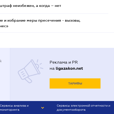
штраф неизбежен, а когда – нет
е и избрание меры пресечения - вызовы,
нес»
й
Реклама и PR
ligazakon.net
на
ТАРИФЫ
Сервисы анализа и
Сервисы электронной отчетности и
мониторинга
документооборота