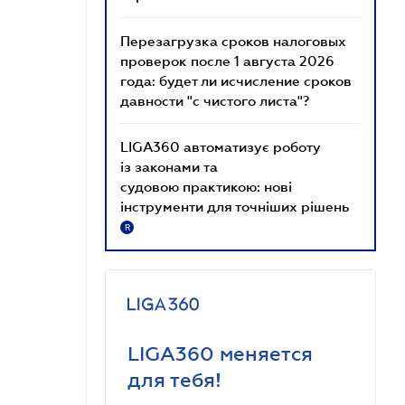
Перезагрузка сроков налоговых
проверок после 1 августа 2026
года: будет ли исчисление сроков
давности "с чистого листа"?
LIGA360 автоматизує роботу
із законами та
судовою практикою: нові
інструменти для точніших рішень
R
LIGA360 меняется
для тебя!