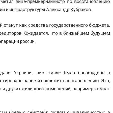
тметил вице-премьер-министр по восстановлению
рий и инфраструктуры Александр Кубраков.
й станут как средства государственного бюджета,
редиторов. Ожидается, что в ближайшем будущем
епарации россии.
аждане Украины, чье жилье было повреждено в
онтировано ранее и подлежит восстановлению. Это,
мов и других жилищных помещений, например комнат
икам боевых действий; людям с инвалидностью в