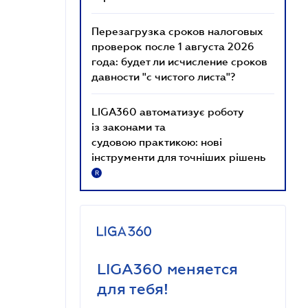
Перезагрузка сроков налоговых
проверок после 1 августа 2026
года: будет ли исчисление сроков
давности "с чистого листа"?
LIGA360 автоматизує роботу
із законами та
судовою практикою: нові
інструменти для точніших рішень
R
LIGA360 меняется
для тебя!