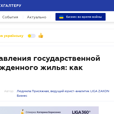
УХГАЛТЕРУ
События
Актуально
Бизнес во время войны
а українську
авления государственной
жденного жилья: как
Автор:
Людмила Присяжная, ведущий юрист-аналитик LIGA ZAKON
Бизнес