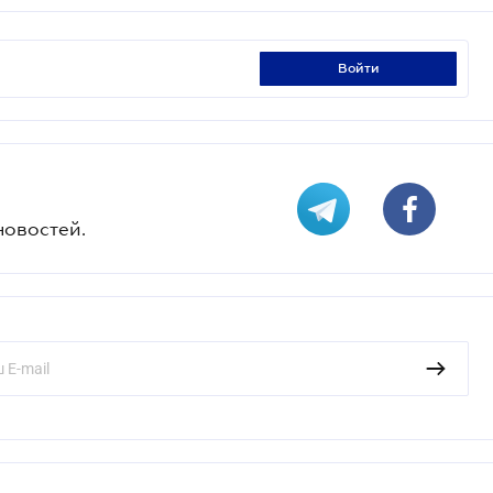
войти
новостей.