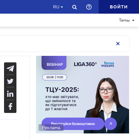
ВОЙТИ
RU
Темы
Реклама