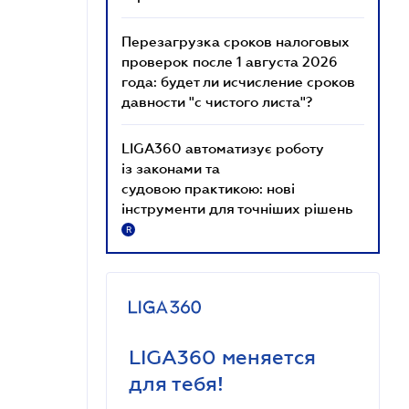
Перезагрузка сроков налоговых
проверок после 1 августа 2026
года: будет ли исчисление сроков
давности "с чистого листа"?
LIGA360 автоматизує роботу
із законами та
судовою практикою: нові
інструменти для точніших рішень
R
LIGA360 меняется
для тебя!