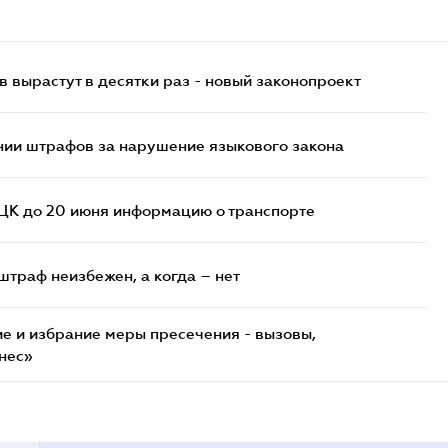
 вырастут в десятки раз - новый законопроект
нии штрафов за нарушение языкового закона
ТЦК до 20 июня информацию о транспорте
штраф неизбежен, а когда – нет
е и избрание меры пресечения - вызовы,
нес»