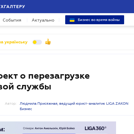
УХГАЛТЕРУ
События
Актуально
Бизнес во время войны
а українську
ект о перезагрузке
вой службы
Автор:
Людмила Присяжная, ведущий юрист-аналитик LIGA ZAKON
Бизнес