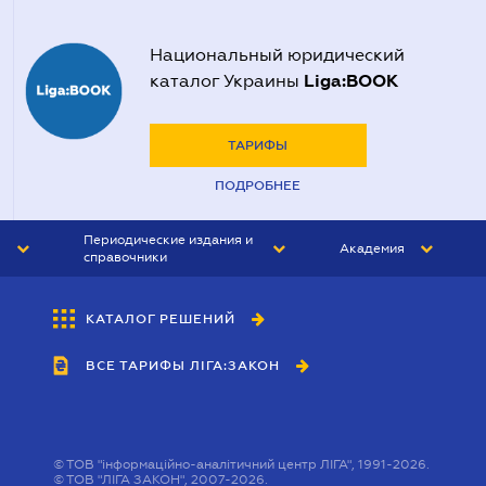
Национальный юридический
Liga:BOOK
каталог Украины
ТАРИФЫ
ПОДРОБНЕЕ
Периодические издания и
Академия
справочники
ЮРИСТ&ЗАКОН
АКАДЕМИЯ ЛІГА:ЗАКОН
КАТАЛОГ РЕШЕНИЙ
БУХГАЛТЕР&ЗАКОН
ВСЕ ТАРИФЫ ЛІГА:ЗАКОН
ВЕСТНИК МСФО
ИНТЕРБУХ
ЛИЧНЫЙ ЭКСПЕРТ
©
ТОВ "інформаційно-аналітичний центр ЛІГА", 1991-2026.
©
ТОВ "ЛІГА ЗАКОН", 2007-2026.