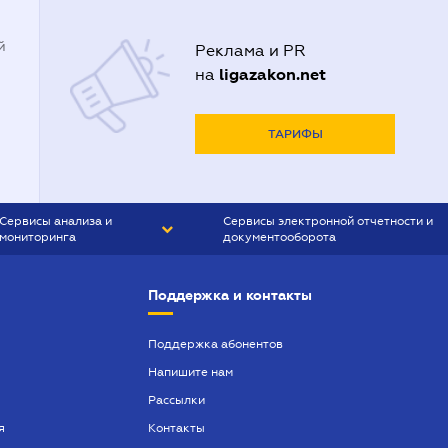
й
Реклама и PR
ligazakon.net
на
ТАРИФЫ
Сервисы анализа и
Сервисы электронной отчетности и
мониторинга
документооборота
CONTR AGENT
Liga:REPORT
Поддержка и контакты
SMS-МАЯК
VERDICTUM
Поддержка абонентов
Напишите нам
SEMANTRUM
Рассылки
SMS-МАЯК ИПОТЕКА
я
Контакты