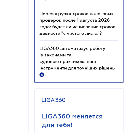
Перезагрузка сроков налоговых
проверок после 1 августа 2026
года: будет ли исчисление сроков
давности "с чистого листа"?
LIGA360 автоматизує роботу
із законами та
судовою практикою: нові
інструменти для точніших рішень
R
LIGA360 меняется
для тебя!