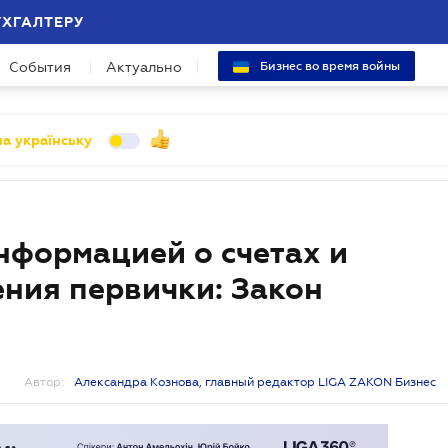
УХГАЛТЕРУ
События
Актуально
Бизнес во время войны
а українську
нформацией о счетах и
ения первички: Закон
Автор:
Александра Кознова, главный редактор LIGA ZAKON Бизнес