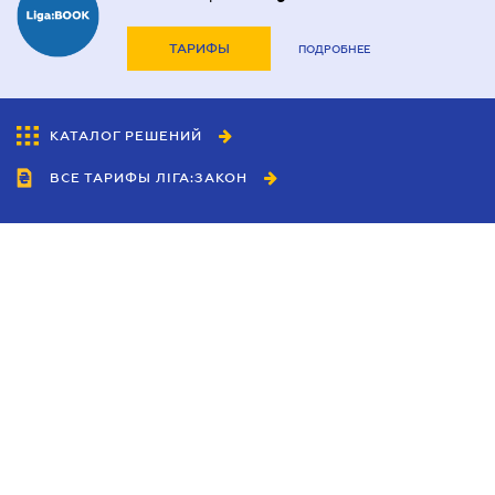
ТАРИФЫ
ПОДРОБНЕЕ
КАТАЛОГ РЕШЕНИЙ
ВСЕ ТАРИФЫ ЛІГА:ЗАКОН
Сотрудничество
Агенты
Дилеры
Политика
конфиденциальности
Условия использования
сайта
Реклама
Блог