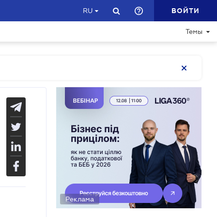
ВОЙТИ
RU
Темы
Реклама