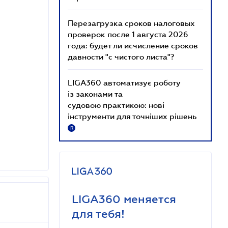
Перезагрузка сроков налоговых
проверок после 1 августа 2026
года: будет ли исчисление сроков
давности "с чистого листа"?
LIGA360 автоматизує роботу
із законами та
судовою практикою: нові
інструменти для точніших рішень
R
LIGA360 меняется
для тебя!