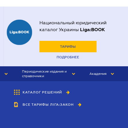
Национальный юридический
Liga:BOOK
каталог Украины
ТАРИФЫ
ПОДРОБНЕЕ
Периодические издания и
Академия
справочники
ЮРИСТ&ЗАКОН
АКАДЕМИЯ ЛІГА:ЗАКОН
КАТАЛОГ РЕШЕНИЙ
БУХГАЛТЕР&ЗАКОН
ВСЕ ТАРИФЫ ЛІГА:ЗАКОН
ВЕСТНИК МСФО
ИНТЕРБУХ
ЛИЧНЫЙ ЭКСПЕРТ