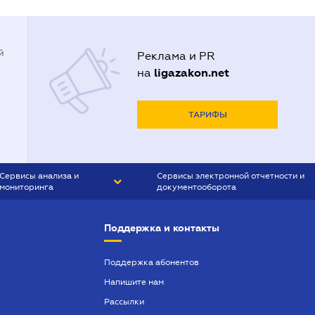
й
Реклама и PR
ligazakon.net
на
ТАРИФЫ
Сервисы анализа и
Сервисы электронной отчетности и
мониторинга
документооборота
CONTR AGENT
Liga:REPORT
Поддержка и контакты
SMS-МАЯК
VERDICTUM
Поддержка абонентов
Напишите нам
SEMANTRUM
Рассылки
SMS-МАЯК ИПОТЕКА