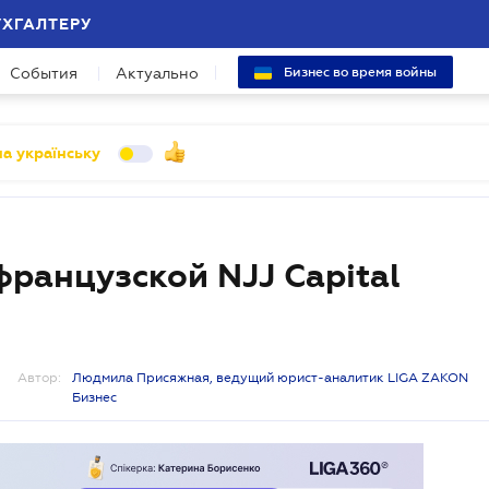
УХГАЛТЕРУ
События
Актуально
Бизнес во время войны
а українську
 французской NJJ Capital
Автор:
Людмила Присяжная, ведущий юрист-аналитик LIGA ZAKON
Бизнес