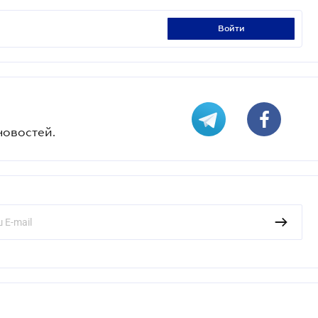
войти
новостей.