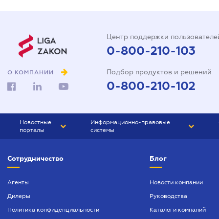
Центр поддержки пользователе
0-800-210-103
Подбор продуктов и решений
О КОМПАНИИ
0-800-210-102
Новостные
Информационно-правовые
порталы
системы
ЮРЛИГА
Право Украины
Сотрудничество
Блог
БИЗНЕС
ГРАНД
БУХГАЛТЕР.ua
ПРАЙМ
Агенты
Новости компании
Дилеры
Руководства
БУХГАЛТЕР ПРОФ
Политика конфиденциальности
Каталоги компаний
ЮРИСТ ПРОФ