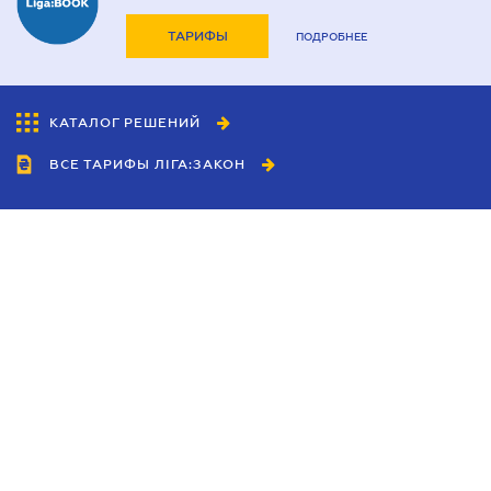
ТАРИФЫ
ПОДРОБНЕЕ
КАТАЛОГ РЕШЕНИЙ
ВСЕ ТАРИФЫ ЛІГА:ЗАКОН
Сотрудничество
Агенты
Дилеры
Политика
конфиденциальности
Условия использования
сайта
Реклама
Блог