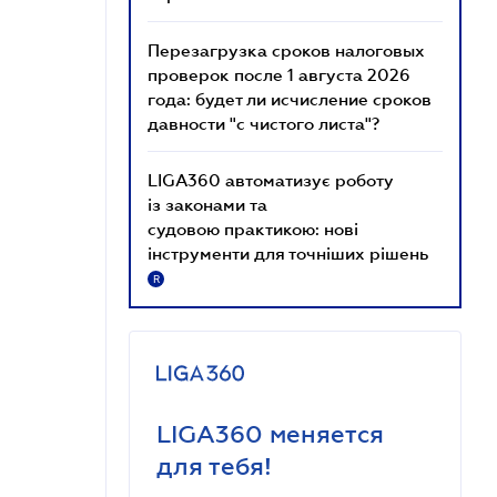
Перезагрузка сроков налоговых
проверок после 1 августа 2026
года: будет ли исчисление сроков
давности "с чистого листа"?
LIGA360 автоматизує роботу
із законами та
судовою практикою: нові
інструменти для точніших рішень
R
LIGA360 меняется
для тебя!