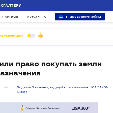
УХГАЛТЕРУ
События
Актуально
Бизнес во время войны
а українську
или право покупать земли
назначения
Автор:
Людмила Присяжная, ведущий юрист-аналитик LIGA ZAKON
Бизнес