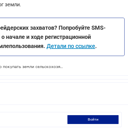
ог земли.
рейдерских захватов? Попробуйте SMS-
о начале и ходе регистрационной
емлепользования.
Детали по ссылке
.
С 1 января юрлица получили право покупать земли сельскохозяйственного назначения
войти