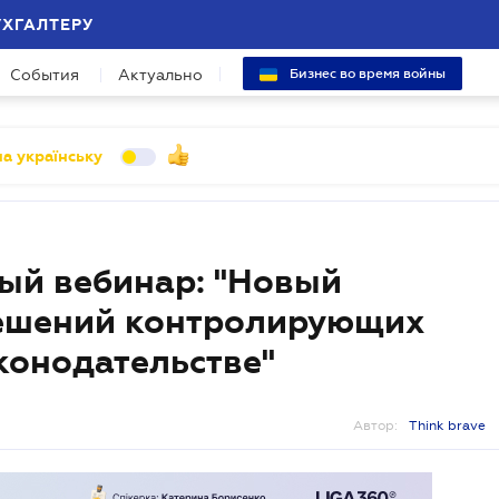
УХГАЛТЕРУ
События
Актуально
Бизнес во время войны
а українську
ый вебинар: "Новый
ешений контролирующих
конодательстве"
Автор:
Think brave