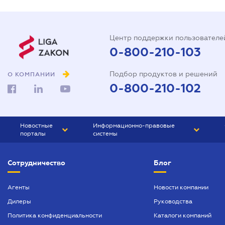
Центр поддержки пользователе
0-800-210-103
Подбор продуктов и решений
О КОМПАНИИ
0-800-210-102
Новостные
Информационно-правовые
порталы
системы
ЮРЛИГА
Право Украины
Сотрудничество
Блог
БИЗНЕС
ГРАНД
БУХГАЛТЕР.ua
ПРАЙМ
Агенты
Новости компании
Дилеры
Руководства
БУХГАЛТЕР ПРОФ
Политика конфиденциальности
Каталоги компаний
ЮРИСТ ПРОФ