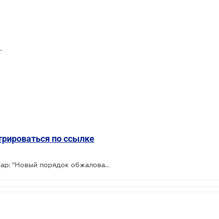
.
трироваться по ссылке
Приглашаем на бесплатный вебинар: "Новый порядок обжалования решений контролирующих органов. Изменения в законодательстве"