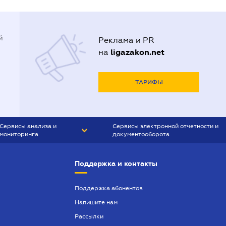
й
Реклама и PR
ligazakon.net
на
ТАРИФЫ
Сервисы анализа и
Сервисы электронной отчетности и
мониторинга
документооборота
CONTR AGENT
Liga:REPORT
Поддержка и контакты
SMS-МАЯК
VERDICTUM
Поддержка абонентов
Напишите нам
SEMANTRUM
Рассылки
SMS-МАЯК ИПОТЕКА