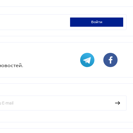
войти
новостей.