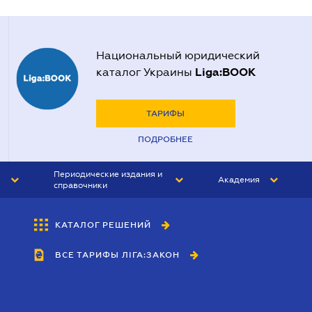
Национальный юридический
Liga:BOOK
каталог Украины
ТАРИФЫ
ПОДРОБНЕЕ
Периодические издания и
Академия
справочники
ЮРИСТ&ЗАКОН
АКАДЕМИЯ ЛІГА:ЗАКОН
КАТАЛОГ РЕШЕНИЙ
БУХГАЛТЕР&ЗАКОН
ВСЕ ТАРИФЫ ЛІГА:ЗАКОН
ВЕСТНИК МСФО
ИНТЕРБУХ
ЛИЧНЫЙ ЭКСПЕРТ