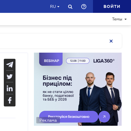
ВОЙТИ
RU
Темы
Реклама