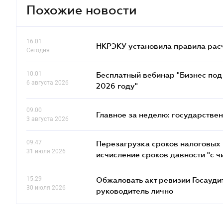
Похожие новости
16.01
НКРЭКУ установила правила расче
Сегодня
10.01
Бесплатный вебинар "Бизнес под 
6 августа 2026
2026 году"
09.00
Главное за неделю: государстве
3 августа 2026
09.47
Перезагрузка сроков налоговых п
31 июля 2026
исчисление сроков давности "с чи
15.29
Обжаловать акт ревизии Госаудит
30 июля 2026
руководитель лично