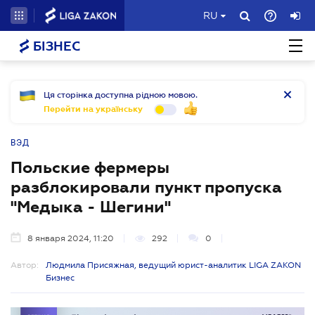
RU
БІЗНЕС
Ця сторінка доступна рідною мовою.
Перейти на українську
ВЭД
Польские фермеры
разблокировали пункт пропуска
"Медыка - Шегини"
8 января 2024, 11:20
292
0
Автор:
Людмила Присяжная, ведущий юрист-аналитик LIGA ZAKON
Бизнес