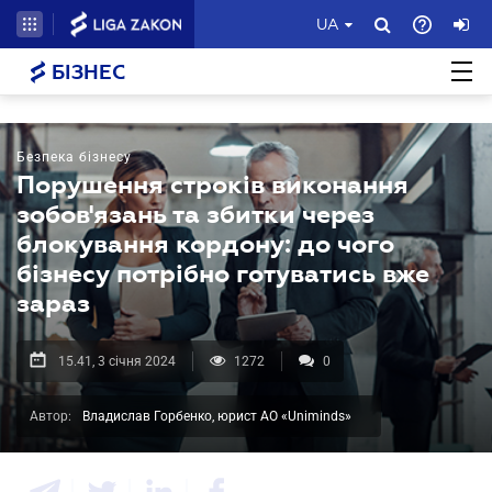
UA
БІЗНЕС
Безпека бізнесу
Порушення строків виконання
зобов'язань та збитки через
блокування кордону: до чого
бізнесу потрібно готуватись вже
зараз
15.41, 3 січня 2024
1272
0
Автор:
Владислав Горбенко, юрист АО «Uniminds»