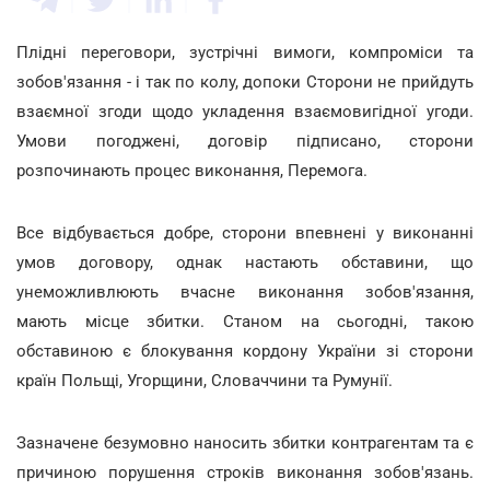
Плідні переговори, зустрічні вимоги, компроміси та
зобов'язання - і так по колу, допоки Сторони не прийдуть
взаємної згоди щодо укладення взаємовигідної угоди.
Умови погоджені, договір підписано, сторони
розпочинають процес виконання, Перемога.
Все відбувається добре, сторони впевнені у виконанні
умов договору, однак настають обставини, що
унеможливлюють вчасне виконання зобов'язання,
мають місце збитки. Станом на сьогодні, такою
обставиною є блокування кордону України зі сторони
країн Польщі, Угорщини, Словаччини та Румунії.
Зазначене безумовно наносить збитки контрагентам та є
причиною порушення строків виконання зобов'язань.