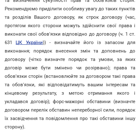
та визначення сукупності прав та обов'язків сторін.
Рекомендуємо приділити особливу увагу до таких пунктів
та розділів Вашого договору, як строк договору (час,
протягом якого сторони можуть здійснити свої права і
виконати свої обов'язки відповідно до договору (ч. 1 ст.
631
ЦК України
)) - визначайте його із запасом для
виконання; порядок внесення змін та доповнень до
договору (чітко визначте порядок та умови, за яких
договір може бути змінено чи розірвано); права та
обов'язки сторін (встановлюйте за договором такі права
та обов'язки, які відповідатимуть вашим інтересам та
кінцевому результату, з метою отримання якого і
укладався договір); форс-мажорні обставини (визначте
договором перелік обставин непереборної сили, порядок
їх засвідчення та повідомлення про такі обставини іншу
сторону).