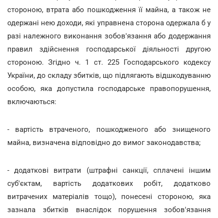
стороною, втрата або пошкодження її майна, а також не
одержані нею доходи, які управнена сторона одержала б у
разі належного виконання зобов'язання або додержання
правил здійснення господарської діяльності другою
стороною. Згідно ч. 1 ст. 225 Господарського кодексу
України, до складу збитків, що підлягають відшкодуванню
особою, яка допустила господарське правопорушення,
включаються:
- вартість втраченого, пошкодженого або знищеного
майна, визначена відповідно до вимог законодавства;
- додаткові витрати (штрафні санкції, сплачені іншим
суб'єктам, вартість додаткових робіт, додатково
витрачених матеріалів тощо), понесені стороною, яка
зазнала збитків внаслідок порушення зобов'язання