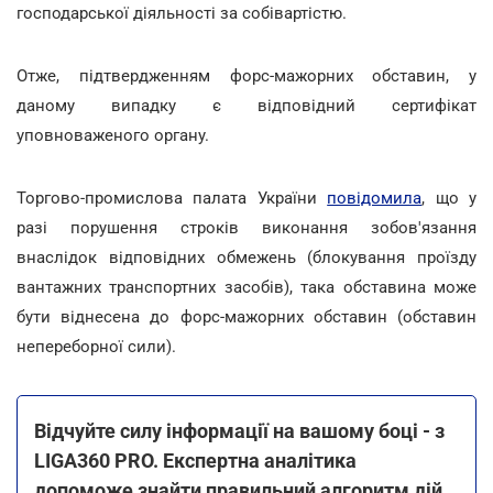
господарської діяльності за собівартістю.
Отже, підтвердженням форс-мажорних обставин, у
даному випадку є відповідний сертифікат
уповноваженого органу.
Торгово-промислова палата України
повідомила
, що у
разі порушення строків виконання зобов'язання
внаслідок відповідних обмежень (блокування проїзду
вантажних транспортних засобів), така обставина може
бути віднесена до форс-мажорних обставин (обставин
непереборної сили).
Відчуйте силу інформації на вашому боці - з
LIGA360 PRO. Експертна аналітика
допоможе знайти правильний алгоритм дій