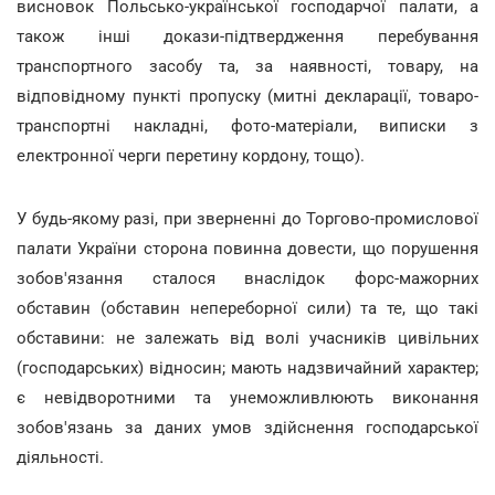
висновок Польсько-української господарчої палати, а
також інші докази-підтвердження перебування
транспортного засобу та, за наявності, товару, на
відповідному пункті пропуску (митні декларації, товаро-
транспортні накладні, фото-матеріали, виписки з
електронної черги перетину кордону, тощо).
У будь-якому разі, при зверненні до Торгово-промислової
палати України сторона повинна довести, що порушення
зобов'язання сталося внаслідок форс-мажорних
обставин (обставин непереборної сили) та те, що такі
обставини: не залежать від волі учасників цивільних
(господарських) відносин; мають надзвичайний характер;
є невідворотними та унеможливлюють виконання
зобов'язань за даних умов здійснення господарської
діяльності.