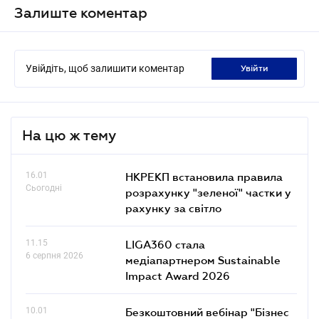
Залиште коментар
Увійдіть, щоб залишити коментар
увійти
На цю ж тему
16.01
НКРЕКП встановила правила
Сьогодні
розрахунку "зеленої" частки у
рахунку за світло
11.15
LIGA360 стала
6 серпня 2026
медіапартнером Sustainable
Impact Award 2026
10.01
Безкоштовний вебінар "Бізнес