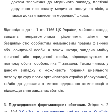
докази звернення до медичного закладу, платіжні
доручення про сплату медичних послуг та ліків, а
також докази нанесення моральної шкоди.
Відповідно до ч. 1 ст. 1166 ЦК України, майнова шкода,
завдана неправомірними рішеннями, діями чи
бездіяльністю особистим немайновим правам фізичної
або юридичної особи, а також шкода, завдана майну
фізичної або юридичної особи, відшкодовується в
повному обсязі особою, яка її завдала. Таким чином, у
даному випадку є можливість подання цивільного
позову до суду проти організаторів страйку (блокування),
та/або до держави з метою одержання компенсації з
відшкодування завданих збитків.
3.
Підтвердження форс-мажорних обставин.
Згідно ч. 2
ст. 14-1
ЗУ «Про торгово-промислові палати в Україні»
,