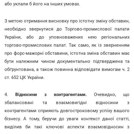
або уклали б його на інших умовах.
З метою отримання висновку про істотну зміну обставин,
необхідно звернутися до Торгово-промислової палати
України, або до уповноважених нею регіональних
торгово-промислових палат. Так само, як із зверненням
про форс-мажорні обставини, істотна зміна обставин має
бути належним чином документально підтверджена та
обґрунтована, а також повинна відповідати вимогам ч. 2
ст. 652 ЦК України.
4.
Відносини з контрагентами.
Очевидно, що
збалансовані та взаємовигідні відносини з
контрагентами сприяють довгостроковому успіху вашого
бізнесу. А тому, беручи до уваги контекст даної статті,
виділив би такі ключові аспекти взаємовідносин з