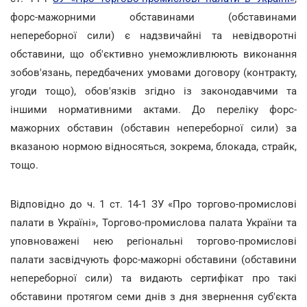
форс-мажорними обставинами (обставинами
непереборної сили) є надзвичайні та невідворотні
обставини, що об'єктивно унеможливлюють виконання
зобов'язань, передбачених умовами договору (контракту,
угоди тощо), обов'язків згідно із законодавчими та
іншими нормативними актами. До переліку форс-
мажорних обставин (обставин непереборної сили) за
вказаною нормою відносяться, зокрема, блокада, страйк,
тощо.
Відповідно до ч. 1 ст. 14-1 ЗУ «Про торгово-промислові
палати в Україні», Торгово-промислова палата України та
уповноважені нею регіональні торгово-промислові
палати засвідчують форс-мажорні обставини (обставини
непереборної сили) та видають сертифікат про такі
обставини протягом семи днів з дня звернення суб'єкта