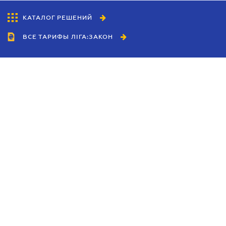
КАТАЛОГ РЕШЕНИЙ
ВСЕ ТАРИФЫ ЛІГА:ЗАКОН
Сотрудничество
Агенты
Дилеры
Политика
конфиденциальности
Условия использования
сайта
Реклама
Блог
Новости компании
Руководства