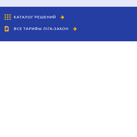
КАТАЛОГ РЕШЕНИЙ
ВСЕ ТАРИФЫ ЛІГА:ЗАКОН
Сотрудничество
Агенты
Дилеры
Политика
конфиденциальности
Условия использования
сайта
Реклама
Блог
Новости компании
Руководства