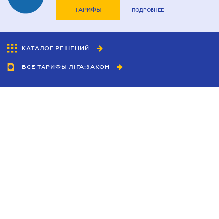
ТАРИФЫ
ПОДРОБНЕЕ
КАТАЛОГ РЕШЕНИЙ
ВСЕ ТАРИФЫ ЛІГА:ЗАКОН
Сотрудничество
Агенты
Дилеры
Политика
конфиденциальности
Условия использования
сайта
Реклама
Блог