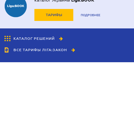
каталог Украины
Liga:BOOK
ТАРИФЫ
ПОДРОБНЕЕ
КАТАЛОГ РЕШЕНИЙ
ВСЕ ТАРИФЫ ЛІГА:ЗАКОН
Сотрудничество
Агенты
Дилеры
Политика
конфиденциальности
Условия использования
сайта
Реклама
Блог