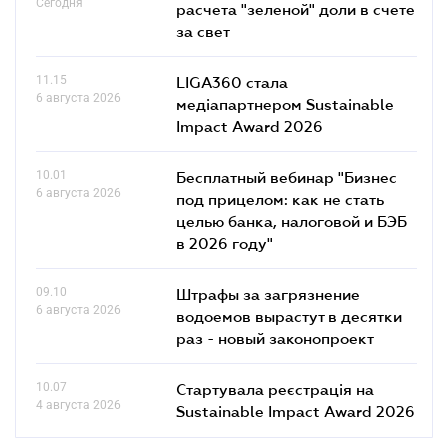
Сегодня
расчета "зеленой" доли в счете
за свет
11.15
LIGA360 стала
6 августа 2026
медіапартнером Sustainable
Impact Award 2026
10.01
Бесплатный вебинар "Бизнес
6 августа 2026
под прицелом: как не стать
целью банка, налоговой и БЭБ
в 2026 году"
09.10
Штрафы за загрязнение
6 августа 2026
водоемов вырастут в десятки
раз - новый законопроект
10.07
Стартувала реєстрація на
4 августа 2026
Sustainable Impact Award 2026