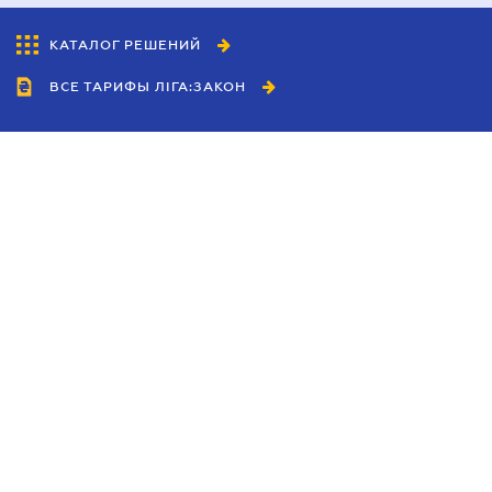
КАТАЛОГ РЕШЕНИЙ
ВСЕ ТАРИФЫ ЛІГА:ЗАКОН
Сотрудничество
Агенты
Дилеры
Политика
конфиденциальности
Условия использования
сайта
Реклама
Блог
Новости компании
Руководства