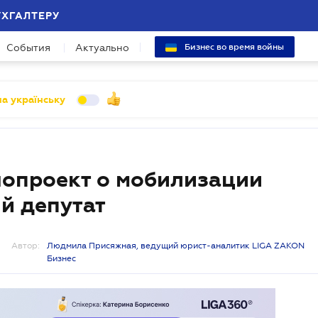
УХГАЛТЕРУ
События
Актуально
Бизнес во время войны
а українську
нопроект о мобилизации
й депутат
Автор:
Людмила Присяжная, ведущий юрист-аналитик LIGA ZAKON
Бизнес