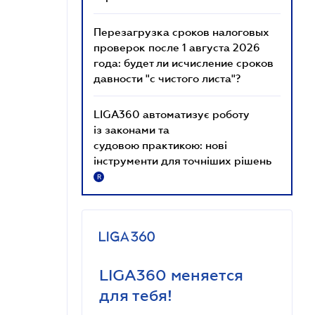
Перезагрузка сроков налоговых
проверок после 1 августа 2026
года: будет ли исчисление сроков
давности "с чистого листа"?
LIGA360 автоматизує роботу
із законами та
судовою практикою: нові
інструменти для точніших рішень
R
LIGA360 меняется
для тебя!