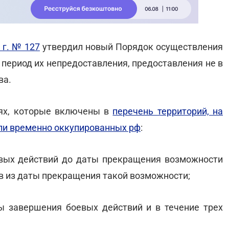
 г. № 127
утвердил новый Порядок осуществления
 период их непредоставления, предоставления не в
ва.
иях, которые включены в
перечень территорий, на
или временно оккупированных рф
:
вых действий до даты прекращения возможности
ев из даты прекращения такой возможности;
ы завершения боевых действий и в течение трех