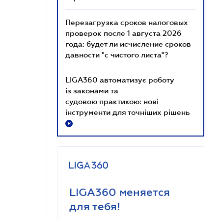
Перезагрузка сроков налоговых
проверок после 1 августа 2026
года: будет ли исчисление сроков
давности "с чистого листа"?
LIGA360 автоматизує роботу
із законами та
судовою практикою: нові
інструменти для точніших рішень
R
LIGA360 меняется
для тебя!