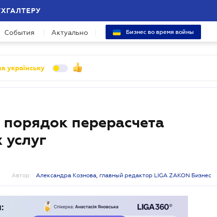
УХГАЛТЕРУ
События
Актуально
Бизнес во время войны
а українську
 порядок перерасчета
 услуг
Автор:
Александра Кознова, главный редактор LIGA ZAKON Бизнес