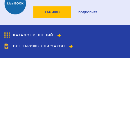
ТАРИФЫ
ПОДРОБНЕЕ
КАТАЛОГ РЕШЕНИЙ
ВСЕ ТАРИФЫ ЛІГА:ЗАКОН
Сотрудничество
Агенты
Дилеры
Политика
конфиденциальности
Условия использования
сайта
Реклама
Блог