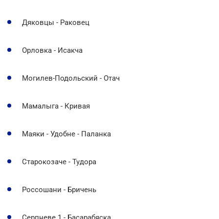
Дяковцы - Раковец
Орловка - Исакча
Могилев-Подольский - Отач
Мамалыга - Кривая
Маяки - Удобне - Паланка
Старокозаче - Тудора
Россошани - Бричень
Серпневе 1 - Басарабяска