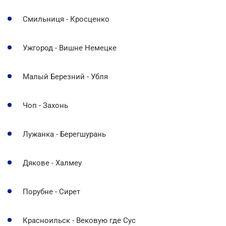
Смильниця - Кросценко
Ужгород - Вишне Немецке
Малый Березний - Убля
Чоп - Захонь
Лужанка - Берегшурань
Дякове - Халмеу
Порубне - Сирет
Красноильск - Вековую где Сус