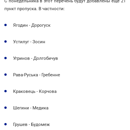
С понедельника в этот перечень будут добавлены еще 21
пункт пропуска. В частности:
Ягодин - Дорогуск
Устилуг - Зосин
Угринов - Долгобичув
Рава-Руська - Гребенне
Краковець - Корчова
Шегини - Медика
Грушев - Будомеж