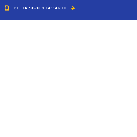
ВСІ ТАРИФИ ЛІГА:ЗАКОН
Співробітництво
Агенти
Дилери
Політика конфіденційності
Умови використання сайту
Реклама
Блог
Новини компанії
Керівництва
Каталоги компаній
Теми в центрі уваги
Підтримка та контакти