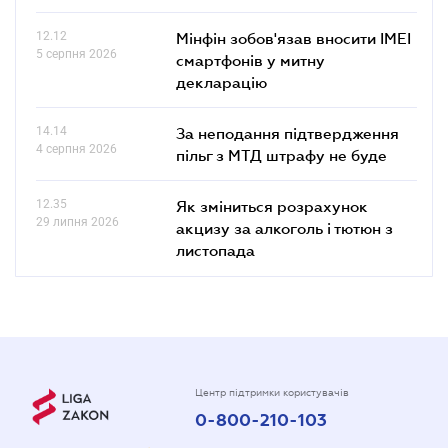
12.12
Мінфін зобов'язав вносити IMEI
5 серпня 2026
смартфонів у митну
декларацію
14.14
За неподання підтвердження
4 серпня 2026
пільг з МТД штрафу не буде
12.35
Як зміниться розрахунок
29 липня 2026
акцизу за алкоголь і тютюн з
листопада
Центр підтримки користувачів
0-800-210-103