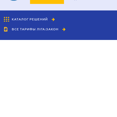
КАТАЛОГ РЕШЕНИЙ
ВСЕ ТАРИФЫ ЛІГА:ЗАКОН
Сотрудничество
Агенты
Дилеры
Политика
конфиденциальности
Условия использования
сайта
Реклама
Блог
Новости компании