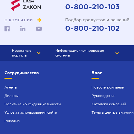
0-800-210-103
Подбор продуктов и решений
О КОМПАНИИ
0-800-210-102
Новостные
Информационно-правовые
порталы
системы
ЮРЛИГА
Право Украины
Сотрудничество
Блог
БИЗНЕС
ГРАНД
БУХГАЛТЕР.ua
ПРАЙМ
Агенты
Новости компании
Дилеры
Руководства
БУХГАЛТЕР ПРОФ
Политика конфиденциальности
Каталоги компаний
ЮРИСТ ПРОФ
Условия использования сайта
Темы в центре внимани
ЮРИСТ
Реклама
ПІДПРИЄМЕЦЬ