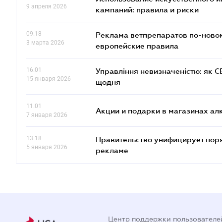
9 апреля 2026
кампаний: правила и риски
09.18
Реклама ветпрепаратов по-новом
3 марта 2026
европейские правила
16.01
Управління невизначеністю: як 
15 января 2026
щодня
11.01
Акции и подарки в магазинах а
7 января 2026
13.18
Правительство унифицирует пор
5 января 2026
рекламе
Центр поддержки пользователе