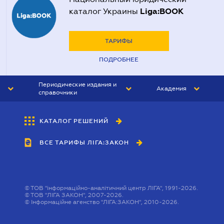
Liga:BOOK
каталог Украины
ТАРИФЫ
ПОДРОБНЕЕ
Периодические издания и
Академия
справочники
ЮРИСТ&ЗАКОН
АКАДЕМИЯ ЛІГА:ЗАКОН
КАТАЛОГ РЕШЕНИЙ
БУХГАЛТЕР&ЗАКОН
ВСЕ ТАРИФЫ ЛІГА:ЗАКОН
ВЕСТНИК МСФО
ИНТЕРБУХ
ЛИЧНЫЙ ЭКСПЕРТ
©
ТОВ "інформаційно-аналітичний центр ЛІГА", 1991-2026.
©
ТОВ "ЛІГА ЗАКОН", 2007-2026.
©
Інформаційне агенство "ЛІГА:ЗАКОН", 2010-2026.