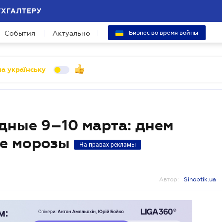
УХГАЛТЕРУ
События
Актуально
Бизнес во время войны
а українську
дные 9–10 марта: днем
ие морозы
На правах рекламы
Автор:
Sinoptik.ua