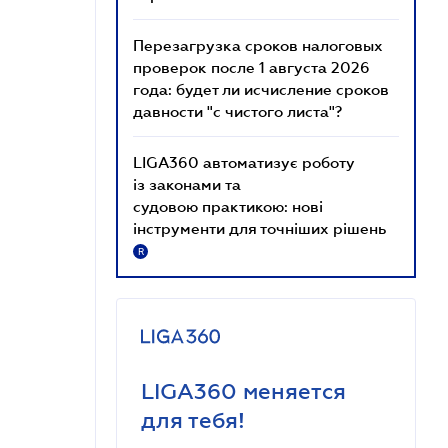
Перезагрузка сроков налоговых
проверок после 1 августа 2026
года: будет ли исчисление сроков
давности "с чистого листа"?
LIGA360 автоматизує роботу
із законами та
судовою практикою: нові
інструменти для точніших рішень
R
LIGA360 меняется
для тебя!