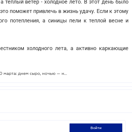
 теплый ветер - холодное лето. В этот день было
 это поможет привлечь в жизнь удачу. Если к этому
го потепления, а синицы пели к теплой весне и
естником холодного лета, а активно каркающие
Прогноз погоды на выходные 9–10 марта: днем сыро, ночью — небольшие морозы
войти