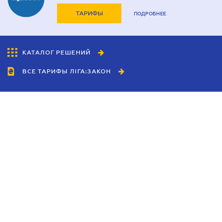
ТАРИФЫ
ПОДРОБНЕЕ
КАТАЛОГ РЕШЕНИЙ
ВСЕ ТАРИФЫ ЛІГА:ЗАКОН
Сотрудничество
Агенты
Дилеры
Политика
конфиденциальности
Условия использования
сайта
Реклама
Блог