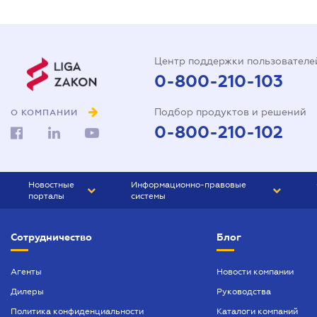
Центр поддержки пользователе
0-800-210-103
Подбор продуктов и решений
О КОМПАНИИ
0-800-210-102
Новостные
Информационно-правовые
порталы
системы
ЮРЛИГА
Право Украины
Сотрудничество
Блог
БИЗНЕС
ГРАНД
БУХГАЛТЕР.ua
ПРАЙМ
Агенты
Новости компании
Дилеры
Руководства
БУХГАЛТЕР ПРОФ
Политика конфиденциальности
Каталоги компаний
ЮРИСТ ПРОФ