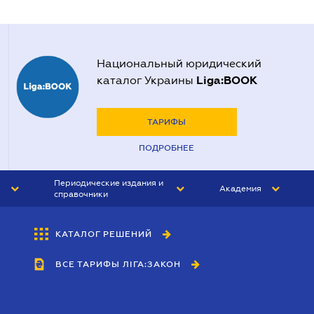
Национальный юридический
Liga:BOOK
каталог Украины
ТАРИФЫ
ПОДРОБНЕЕ
Периодические издания и
Академия
справочники
ЮРИСТ&ЗАКОН
АКАДЕМИЯ ЛІГА:ЗАКОН
КАТАЛОГ РЕШЕНИЙ
БУХГАЛТЕР&ЗАКОН
ВСЕ ТАРИФЫ ЛІГА:ЗАКОН
ВЕСТНИК МСФО
ИНТЕРБУХ
ЛИЧНЫЙ ЭКСПЕРТ