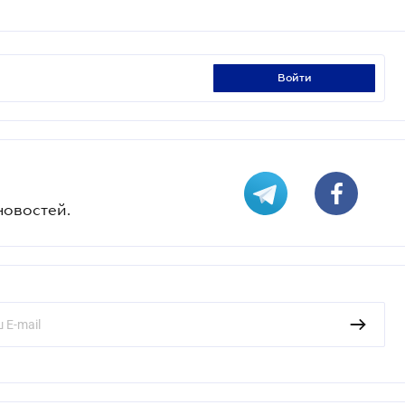
войти
новостей.