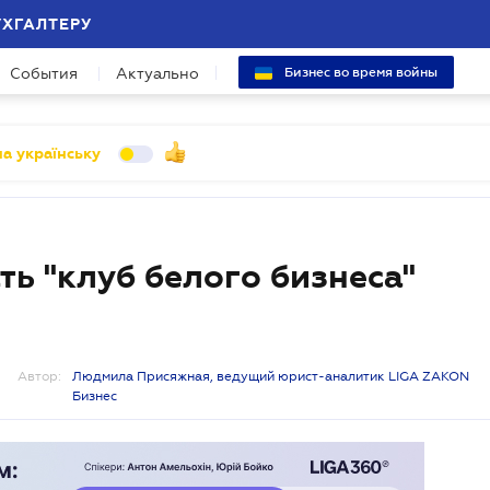
УХГАЛТЕРУ
События
Актуально
Бизнес во время войны
а українську
ть "клуб белого бизнеса"
Автор:
Людмила Присяжная, ведущий юрист-аналитик LIGA ZAKON
Бизнес