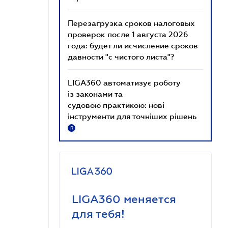
Перезагрузка сроков налоговых
проверок после 1 августа 2026
года: будет ли исчисление сроков
давности "с чистого листа"?
LIGA360 автоматизує роботу
із законами та
судовою практикою: нові
інструменти для точніших рішень
R
LIGA360 меняется
для тебя!