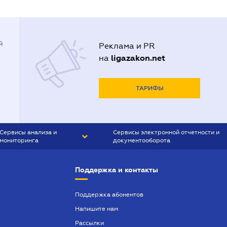
й
Реклама и PR
ligazakon.net
на
ТАРИФЫ
Сервисы анализа и
Сервисы электронной отчетности и
мониторинга
документооборота
CONTR AGENT
Liga:REPORT
Поддержка и контакты
SMS-МАЯК
VERDICTUM
Поддержка абонентов
Напишите нам
SEMANTRUM
Рассылки
SMS-МАЯК ИПОТЕКА