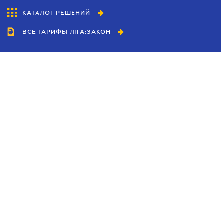
КАТАЛОГ РЕШЕНИЙ
ВСЕ ТАРИФЫ ЛІГА:ЗАКОН
Сотрудничество
Агенты
Дилеры
Политика
конфиденциальности
Условия использования
сайта
Реклама
Блог
Новости компании
Руководства
Каталоги компаний