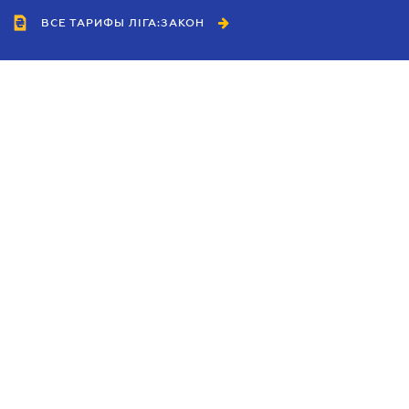
ВСЕ ТАРИФЫ ЛІГА:ЗАКОН
Сотрудничество
Агенты
Дилеры
Политика
конфиденциальности
Условия использования
сайта
Реклама
Блог
Новости компании
Руководства
Каталоги компаний
Темы в центре внимания