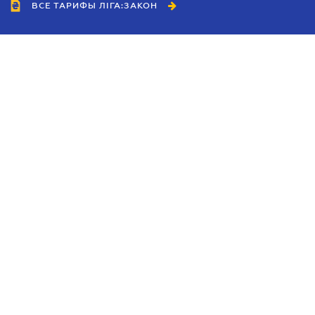
ВСЕ ТАРИФЫ ЛІГА:ЗАКОН
Сотрудничество
Агенты
Дилеры
Политика
конфиденциальности
Условия использования
сайта
Реклама
Блог
Новости компании
Руководства
Каталоги компаний
Темы в центре внимания