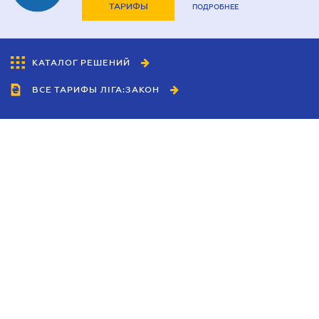
ТАРИФЫ
ПОДРОБНЕЕ
КАТАЛОГ РЕШЕНИЙ
ВСЕ ТАРИФЫ ЛІГА:ЗАКОН
Сотрудничество
Агенты
Дилеры
Политика
конфиденциальности
Условия использования
сайта
Реклама
Блог
Новости компании