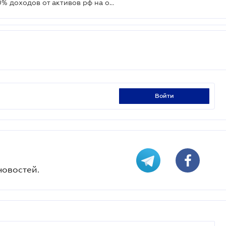
Боррель предлагает направить 90% доходов от активов рф на оружие для Украины - Reuters
войти
новостей.