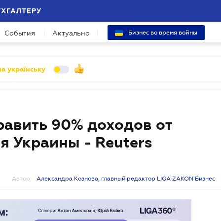
УХГАЛТЕРУ
События
Актуально
Бизнес во время войны
а українську
равить 90% доходов от
я Украины - Reuters
Автор:
Александра Кознова, главный редактор LIGA ZAKON Бизнес