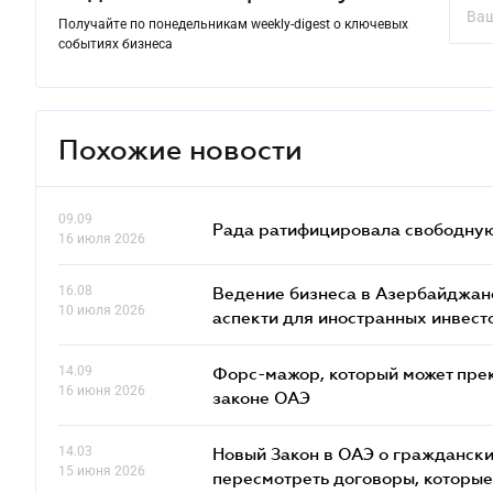
Получайте по понедельникам weekly-digest о ключевых
событиях бизнеса
Похожие новости
09.09
Рада ратифицировала свободную 
16 июля 2026
16.08
Ведение бизнеса в Азербайджане
10 июля 2026
аcпекти для иностранных инвест
14.09
Форс-мажор, который может прекр
16 июня 2026
законе ОАЭ
14.03
Новый Закон в ОАЭ о граждански
15 июня 2026
пересмотреть договоры, которые