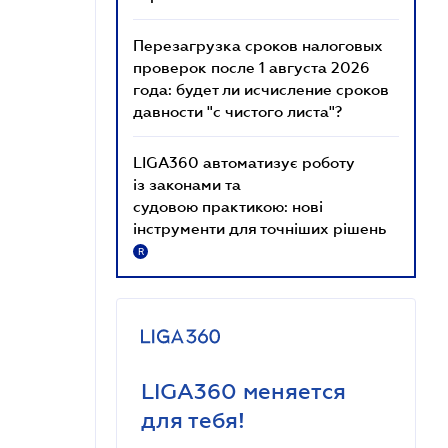
Перезагрузка сроков налоговых
проверок после 1 августа 2026
года: будет ли исчисление сроков
давности "с чистого листа"?
LIGA360 автоматизує роботу
із законами та
судовою практикою: нові
інструменти для точніших рішень
R
LIGA360 меняется
для тебя!