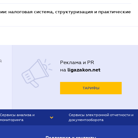
ии: налоговая система, структуризация и практические
й
Реклама и PR
ligazakon.net
на
ТАРИФЫ
Сервисы анализа и
Сервисы электронной отчетности и
мониторинга
документооборота
CONTR AGENT
Liga:REPORT
Поддержка и контакты