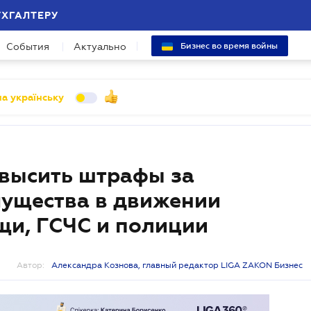
УХГАЛТЕРУ
События
Актуально
Бизнес во время войны
а українську
высить штрафы за
мущества в движении
щи, ГСЧС и полиции
Автор:
Александра Кознова, главный редактор LIGA ZAKON Бизнес