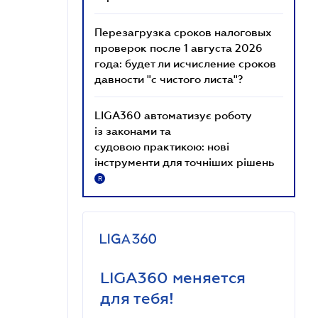
Перезагрузка сроков налоговых
проверок после 1 августа 2026
года: будет ли исчисление сроков
давности "с чистого листа"?
LIGA360 автоматизує роботу
із законами та
судовою практикою: нові
інструменти для точніших рішень
R
LIGA360 меняется
для тебя!