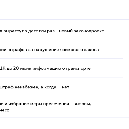
 вырастут в десятки раз - новый законопроект
нии штрафов за нарушение языкового закона
ТЦК до 20 июня информацию о транспорте
штраф неизбежен, а когда – нет
е и избрание меры пресечения - вызовы,
нес»