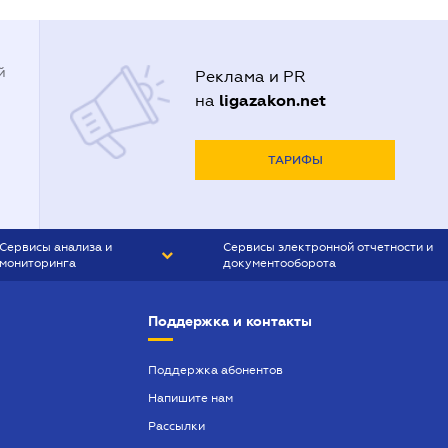
й
Реклама и PR
ligazakon.net
на
ТАРИФЫ
Сервисы анализа и
Сервисы электронной отчетности и
мониторинга
документооборота
CONTR AGENT
Liga:REPORT
Поддержка и контакты
SMS-МАЯК
VERDICTUM
Поддержка абонентов
Напишите нам
SEMANTRUM
Рассылки
SMS-МАЯК ИПОТЕКА