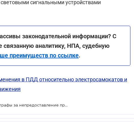
световыми сигнальными устройствами
массивы законодательной информации? С
е связанную аналитику, НПА, судебную
ше преимуществ по ссылке
.
зменения в ПДД относительно электросамокатов и
движения
Депутаты предлагают повысить штрафы за непредоставление преимущества в движении транспорта скорой помощи, ГСЧС и полиции