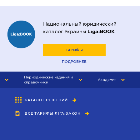
Национальный юридический
Liga:BOOK
каталог Украины
ТАРИФЫ
ПОДРОБНЕЕ
Периодические издания и
Академия
справочники
ЮРИСТ&ЗАКОН
АКАДЕМИЯ ЛІГА:ЗАКОН
КАТАЛОГ РЕШЕНИЙ
БУХГАЛТЕР&ЗАКОН
ВСЕ ТАРИФЫ ЛІГА:ЗАКОН
ВЕСТНИК МСФО
ИНТЕРБУХ
ЛИЧНЫЙ ЭКСПЕРТ