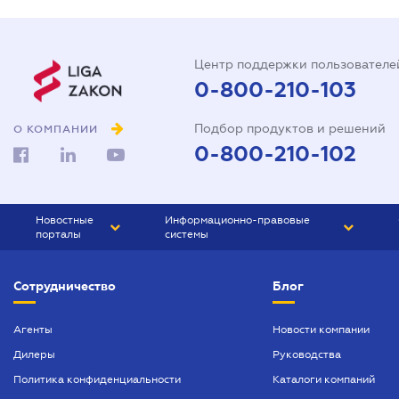
Центр поддержки пользователе
0-800-210-103
Подбор продуктов и решений
О КОМПАНИИ
0-800-210-102
Новостные
Информационно-правовые
порталы
системы
ЮРЛИГА
Право Украины
Сотрудничество
Блог
БИЗНЕС
ГРАНД
БУХГАЛТЕР.ua
ПРАЙМ
Агенты
Новости компании
Дилеры
Руководства
БУХГАЛТЕР ПРОФ
Политика конфиденциальности
Каталоги компаний
ЮРИСТ ПРОФ