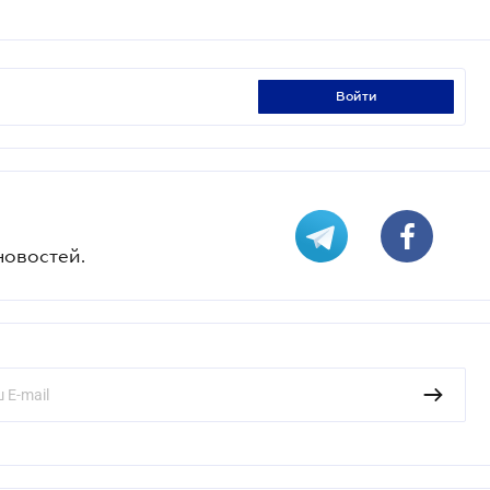
войти
новостей.