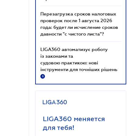
Перезагрузка сроков налоговых
проверок после 1 августа 2026
года: будет ли исчисление сроков
давности "с чистого листа"?
LIGA360 автоматизує роботу
із законами та
судовою практикою: нові
інструменти для точніших рішень
R
LIGA360 меняется
для тебя!