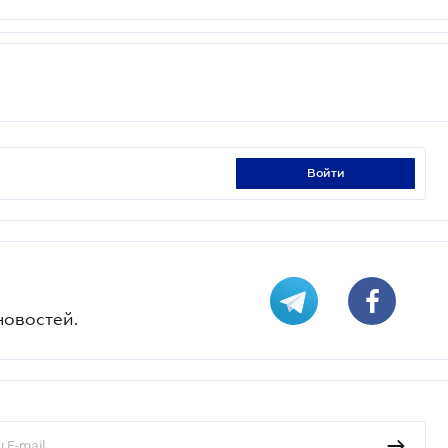
войти
новостей.