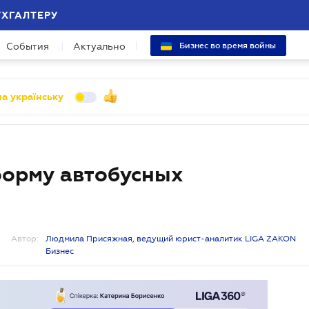
УХГАЛТЕРУ
События
Актуально
Бизнес во время войны
а українську
форму автобусных
Автор:
Людмила Присяжная, ведущий юрист-аналитик LIGA ZAKON
Бизнес