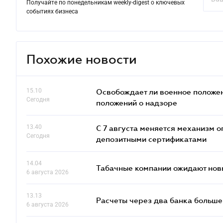
Получайте по понедельникам weekly-digest о ключевых
событиях бизнеса
Похожие новости
15.10
Освобождает ли военное положен
Сегодня
положений о надзоре
13.40
С 7 августа меняется механизм
Сегодня
депозитными сертификатами
14.04
Табачные компании ожидают нов
6 августа 2026
13.13
Расчеты через два банка больше
6 августа 2026