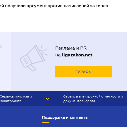
 получили аргумент против начислений за тепло
й
Реклама и PR
ligazakon.net
на
ТАРИФЫ
Сервисы анализа и
Сервисы электронной отчетности и
мониторинга
документооборота
CONTR AGENT
Liga:REPORT
Поддержка и контакты
SMS-МАЯК