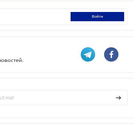
войти
новостей.