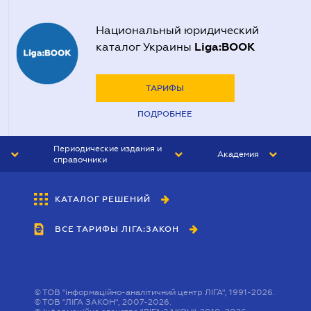
Национальный юридический
Liga:BOOK
каталог Украины
ТАРИФЫ
ПОДРОБНЕЕ
Периодические издания и
Академия
справочники
ЮРИСТ&ЗАКОН
АКАДЕМИЯ ЛІГА:ЗАКОН
КАТАЛОГ РЕШЕНИЙ
БУХГАЛТЕР&ЗАКОН
ВСЕ ТАРИФЫ ЛІГА:ЗАКОН
ВЕСТНИК МСФО
ИНТЕРБУХ
ЛИЧНЫЙ ЭКСПЕРТ
©
ТОВ "інформаційно-аналітичний центр ЛІГА", 1991-2026.
©
ТОВ "ЛІГА ЗАКОН", 2007-2026.