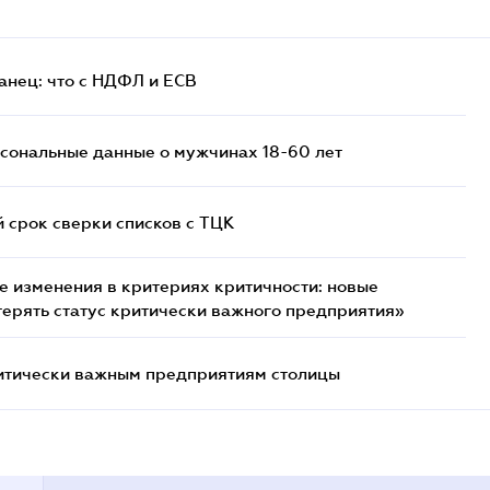
анец: что с НДФЛ и ЕСВ
сональные данные о мужчинах 18-60 лет
й срок сверки списков c ТЦК
 изменения в критериях критичности: новые
терять статус критически важного предприятия»
итически важным предприятиям столицы