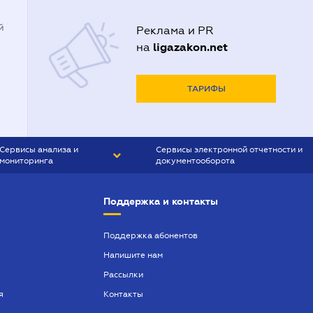
й
Реклама и PR
ligazakon.net
на
ТАРИФЫ
Сервисы анализа и
Сервисы электронной отчетности и
мониторинга
документооборота
CONTR AGENT
Liga:REPORT
Поддержка и контакты
SMS-МАЯК
VERDICTUM
Поддержка абонентов
Напишите нам
SEMANTRUM
Рассылки
SMS-МАЯК ИПОТЕКА
я
Контакты