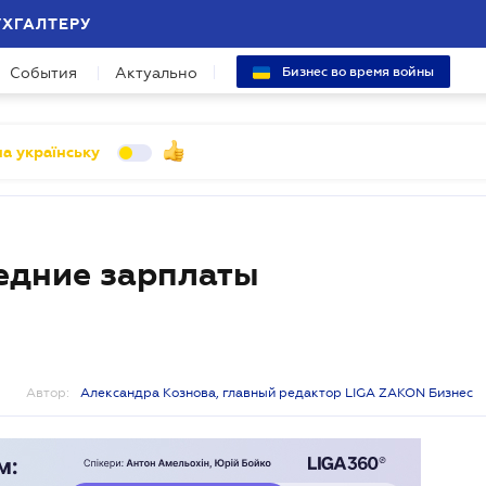
УХГАЛТЕРУ
События
Актуально
Бизнес во время войны
а українську
едние зарплаты
Автор:
Александра Кознова, главный редактор LIGA ZAKON Бизнес