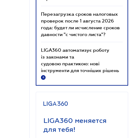
Перезагрузка сроков налоговых
проверок после 1 августа 2026
года: будет ли исчисление сроков
давности "с чистого листа"?
LIGA360 автоматизує роботу
із законами та
судовою практикою: нові
інструменти для точніших рішень
R
LIGA360 меняется
для тебя!