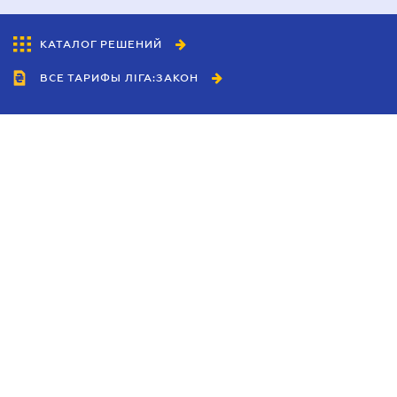
КАТАЛОГ РЕШЕНИЙ
ВСЕ ТАРИФЫ ЛІГА:ЗАКОН
Сотрудничество
Агенты
Дилеры
Политика
конфиденциальности
Условия использования
сайта
Реклама
Блог
Новости компании
Руководства