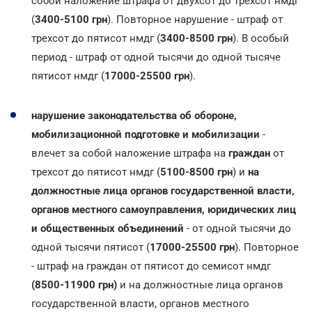
собой наложение штрафа от двухсот до трехсот нмдг
(
3400-5100 грн
). Повторное нарушение - штраф от
трехсот до пятисот нмдг (
3400-8500 грн
). В особый
период - штраф от одной тысячи до одной тысяче
пятисот нмдг (
17000-25500 грн
).
нарушение законодательства об обороне,
мобилизационной подготовке и мобилизации
-
влечет за собой наложение штрафа на
граждан
от
трехсот до пятисот нмдг (
5100-8500 грн
) и
на
должностные лица органов государственной власти,
органов местного самоуправления, юридических лиц
и общественных объединений
- от одной тысячи до
одной тысячи пятисот (
17000-25500 грн
). Повторное
- штраф на граждан от пятисот до семисот нмдг
(8500-11900 грн)
и на должностные лица органов
государственной власти, органов местного