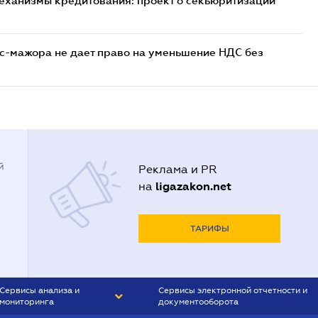
еханизмы кредитования: проект о секьюритизации
с-мажора не дает право на уменьшение НДС без
й
Реклама и PR
ligazakon.net
на
ТАРИФЫ
Сервисы анализа и
Сервисы электронной отчетности и
мониторинга
документооборота