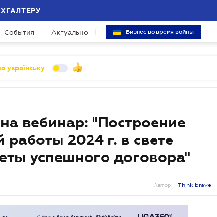
УХГАЛТЕРУ
События
Актуально
Бизнес во время войны
а українську
на вебинар: "Построение
работы 2024 г. в свете
реты успешного договора"
Автор:
Think brave