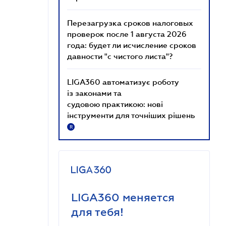
Перезагрузка сроков налоговых
проверок после 1 августа 2026
года: будет ли исчисление сроков
давности "с чистого листа"?
LIGA360 автоматизує роботу
із законами та
судовою практикою: нові
інструменти для точніших рішень
R
LIGA360 меняется
для тебя!