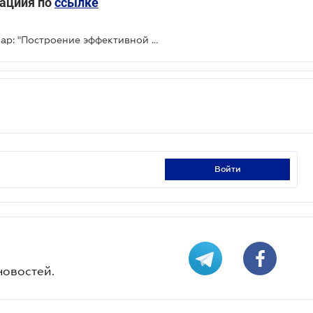
рациия по
ссылке
LIGA ZAKON приглашает на вебинар: "Построение эффективной договорной работы 2024 г. в свете судебной практики. Секреты успешного договора"
войти
новостей.